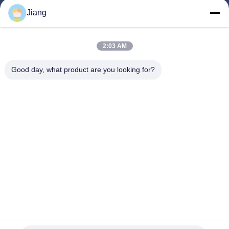
Prodotti
Jiang
Video
Show VR
2:03 AM
Su Di Noi
Good day, what product are you looking for?
Visita Della Fabbrica
Controllo Della Qualità
Contattaci
Chiedi Un Preventivo
Follow Us