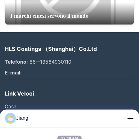
I marchi cinesi servono il mondo
HLS Coatings （Shanghai）Co.Ltd
Telefono:
86--13564930110
E-mail:
Link Veloci
Casa.
Prodotti
Jiang
Video
12:40 AM