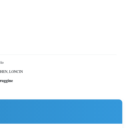
clo
HEN, LONCIN
iruggine