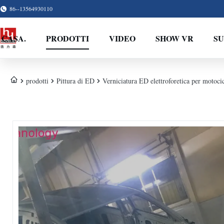
86--13564930110
CASA.
PRODOTTI
VIDEO
SHOW VR
SU
prodotti
Pittura di ED
Verniciatura ED elettroforetica per motocic