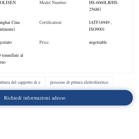
OLISEN
Model Number:
HS-6060LB/HS-
2568G
nghai Cina
Certification:
IATF16949 ,
ntinente)
ISO9001
oziato
Price:
negotiable
 tonnellate al
rno
pittura del cappotto di e
processo di pittura elettroforetico
R
i
c
h
i
e
d
i
i
n
f
o
r
m
a
z
i
o
n
i
a
d
e
s
s
o