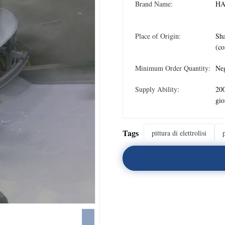
Brand Name:
HA
Place of Origin:
Sha
(co
Minimum Order Quantity:
Neg
Supply Ability:
200
gio
Tags
pittura di elettrolisi