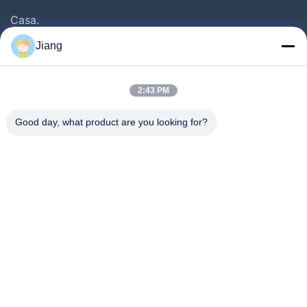
Casa.
Prodotti
Jiang
Video
Show VR
2:43 PM
Su Di Noi
Good day, what product are you looking for?
Visita Della Fabbrica
Controllo Della Qualità
Contattaci
Chiedi Un Preventivo
Follow Us