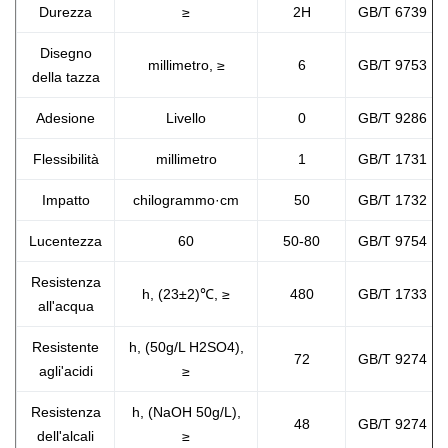
Durezza
≥
2H
GB/T 6739
Disegno
millimetro, ≥
6
GB/T 9753
della tazza
Adesione
Livello
0
GB/T 9286
Flessibilità
millimetro
1
GB/T 1731
Impatto
chilogrammo·cm
50
GB/T 1732
Lucentezza
60
50-80
GB/T 9754
Resistenza
h, (23±2)℃, ≥
480
GB/T 1733
all'acqua
Resistente
h, (50g/L H2SO4),
72
GB/T 9274
agli'acidi
≥
Resistenza
h, (NaOH 50g/L),
48
GB/T 9274
dell'alcali
≥