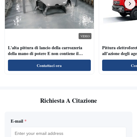
VIDEO
L'alta pittura di lancio della carrozzeria
Pittura elettroforet
della mano di potere E non contiene il
all'azione degli ag
metallo pesante
per i veicoli indust
Contattaci ora
Con
Richiesta A Citazione
E-mail
*