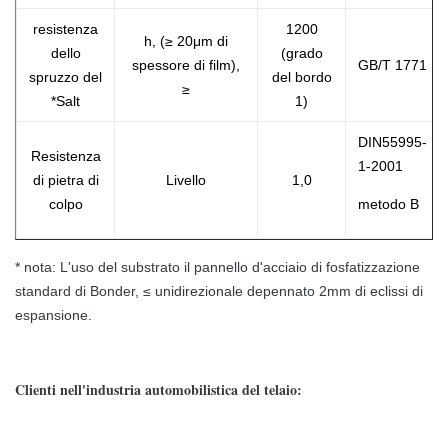
resistenza
1200
h, (≥ 20μm di
dello
(grado
spessore di film),
GB/T 1771
spruzzo del
del bordo
≥
*Salt
1)
DIN55995-
Resistenza
1-2001
di pietra di
Livello
1,0
colpo
metodo B
* nota: L'uso del substrato il pannello d'acciaio di fosfatizzazione
standard di Bonder, ≤ unidirezionale depennato 2mm di eclissi di
espansione.
Clienti nell'industria automobilistica del telaio: