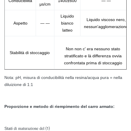
Conducibilità
1400±600
— —
μs/cm
Liquido
Liquido viscoso nero,
Aspetto
— —
bianco
nessun'agglomerazione
latteo
Non non c' era nessuno stato
Stabilità di stoccaggio
stratificato e là differenza ovvia
confrontata prima di stoccaggio
Nota: pH, misura di conducibilità nella resina/acqua pura = nella
diluizione di 1:1
Proporzione e metodo di riempimento del carro armato:
di maturazione del ⑴
Stati