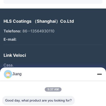
HLS Coatings （Shanghai）Co.Ltd
Telefono:
86--13564930110
E-mail:
Link Veloci
Casa.
Prodotti
Jiang
Video
Show VR
5:37 AM
Su Di Noi
Good day, what product are you looking for?