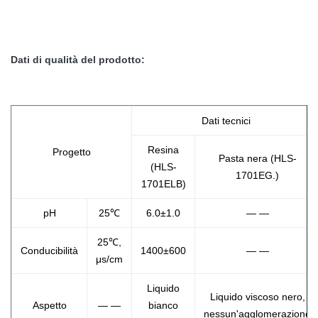
Dati di qualità del prodotto:
Dati tecnici
Resina
Progetto
Pasta nera (HLS-
(HLS-
1701EG.)
1701ELB)
pH
25℃
6.0±1.0
— —
25℃,
Conducibilità
1400±600
— —
μs/cm
Liquido
Liquido viscoso nero,
Aspetto
— —
bianco
nessun'agglomerazione