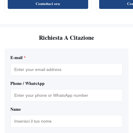
Contattaci ora
Con
Richiesta A Citazione
E-mail
*
Phone / WhatsApp
Name