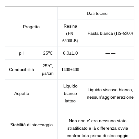
Dati tecnici
Resina
Progetto
HS-6500)
(HS-
Pasta bianca (
6500LB)
pH
25℃
6.0±1.0
— —
25℃,
1400±400
Conducibilità
— —
μs/cm
Liquido
Liquido viscoso bianco,
Aspetto
— —
bianco
nessun'agglomerazione
latteo
Non non c' era nessuno stato
Stabilità di stoccaggio
stratificato e là differenza ovvia
confrontata prima di stoccaggio