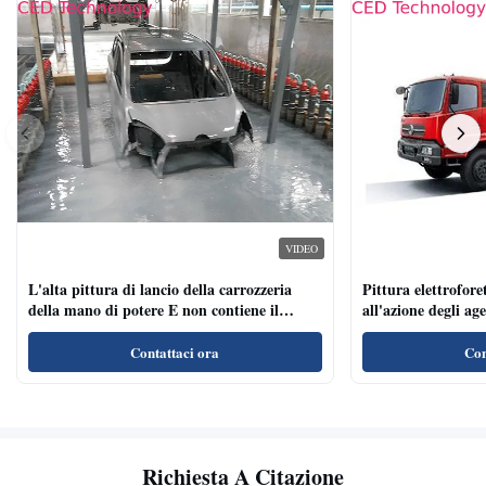
VIDEO
L'alta pittura di lancio della carrozzeria
Pittura elettroforet
della mano di potere E non contiene il
all'azione degli ag
metallo pesante
per i veicoli indust
Contattaci ora
Con
Richiesta A Citazione