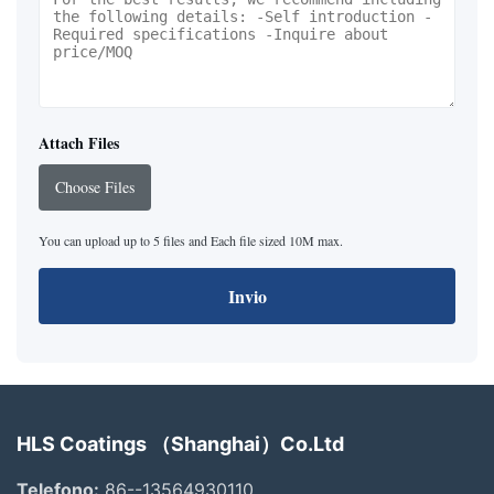
Attach Files
Choose Files
You can upload up to 5 files and Each file sized 10M max.
Invio
HLS Coatings （Shanghai）Co.Ltd
Telefono:
86--13564930110