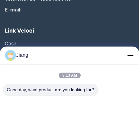
E-mail:
Link Veloci
Casa.
Prodotti
Jiang
Video
Show VR
8:13 AM
Su Di Noi
Good day, what product are you looking for?
Visita Della Fabbrica
Controllo Della Qualità
Contattaci
Chiedi Un Preventivo