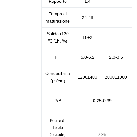
Rapporto
1:4
--
Tempo di
24-48
--
maturazione
Solido (120
18±2
--
℃ /1h, %)
PH
5.8-6.2
2.0-3.5
Conducibilità
1200±400
2000±1000
(μs/cm)
P/B
0.25-0.39
Potere di
lancio
(metodo)
50%