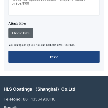
Attach Files
Choose Files
You can upload up to 5 files and Each file sized 10M max.
Invio
HLS Coatings （Shanghai）Co.Ltd
Telefono:
86--13564930110
E-mail: