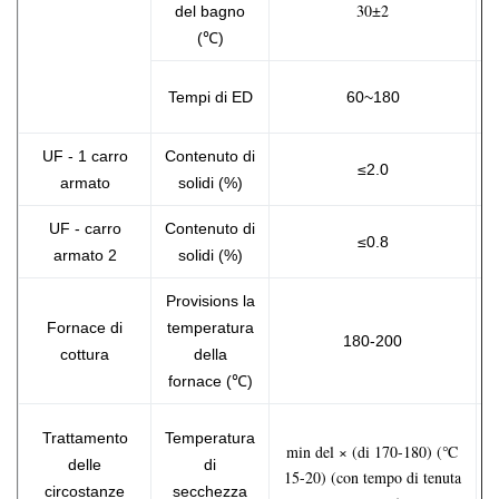
30±2
del bagno
(℃)
Tempi di ED
60~180
UF - 1 carro
Contenuto di
≤2.0
armato
solidi (%)
UF - carro
Contenuto di
≤0.8
armato 2
solidi (%)
Provisions la
Fornace di
temperatura
u
180-200
cottura
della
a
fornace (℃)
Trattamento
Temperatura
min del × (di 170-180) (℃
u
delle
di
15-20) (con tempo di tenuta
a
circostanze
secchezza