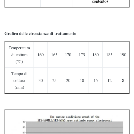
contento)
Grafico delle circostanze di trattamento
Temperatura
di cottura
160
165
170
175
180
185
190
(℃)
Tempo di
cottura
30
25
20
18
15
12
8
(min)