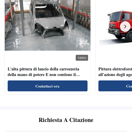
VIDEO
L'alta pittura di lancio della carrozzeria
Pittura elettroforet
della mano di potere E non contiene il
all'azione degli ag
metallo pesante
per i veicoli indust
Contattaci ora
Con
Richiesta A Citazione