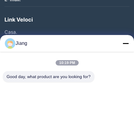
Link Veloci
Casa.
Prodotti
Jiang
Video
Show VR
10:19 PM
Su Di Noi
Good day, what product are you looking for?
Visita Della Fabbrica
Controllo Della Qualità
Contattaci
Chiedi Un Preventivo