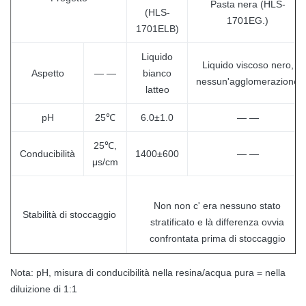
Pasta nera (HLS-
(HLS-
1701EG.)
1701ELB)
Liquido
Liquido viscoso nero,
Aspetto
— —
bianco
nessun'agglomerazione
latteo
pH
25℃
6.0±1.0
— —
25℃,
Conducibilità
1400±600
— —
μs/cm
Non non c' era nessuno stato
Stabilità di stoccaggio
stratificato e là differenza ovvia
confrontata prima di stoccaggio
Nota: pH, misura di conducibilità nella resina/acqua pura = nella
diluizione di 1:1