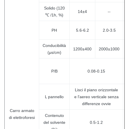
Solido (120
14±4
--
℃ /1h, %)
PH
5.6-6.2
2.0-3.5
Conducibilità
1200±400
2000±1000
(μs/cm)
P/B
0.08-0.15
Lisci il piano orizzontale
L pannello
e l'aereo verticale senza
differenze ovvie
Carro armato
Contenuto
di elettroforesi
del solvente
0.5-1.2