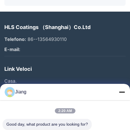
HLS Coatings （Shanghai）Co.Ltd
Telefono:
86--13564930110
E-mail:
Link Veloci
Casa.
Prodotti
Jiang
Video
Show VR
2:20 AM
Su Di Noi
Good day, what product are you looking for?