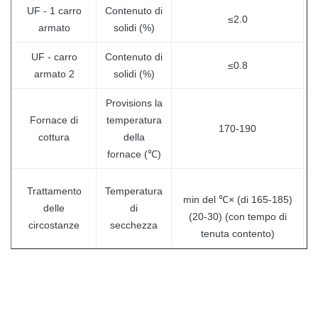
UF - 1 carro
Contenuto di
≤2.0
armato
solidi (%)
UF - carro
Contenuto di
≤0.8
armato 2
solidi (%)
Provisions la
Fornace di
temperatura
u
170-190
cottura
della
a
fornace (℃)
Trattamento
Temperatura
min del ℃× (di 165-185)
u
delle
di
(20-30) (con tempo di
a
circostanze
secchezza
tenuta contento)