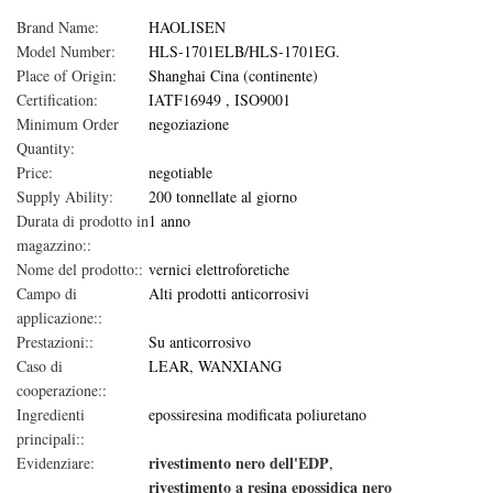
Brand Name:
HAOLISEN
Model Number:
HLS-1701ELB/HLS-1701EG.
Place of Origin:
Shanghai Cina (continente)
Certification:
IATF16949 , ISO9001
Minimum Order
negoziazione
Quantity:
Price:
negotiable
Supply Ability:
200 tonnellate al giorno
Durata di prodotto in
1 anno
magazzino::
Nome del prodotto::
vernici elettroforetiche
Campo di
Alti prodotti anticorrosivi
applicazione::
Prestazioni::
Su anticorrosivo
Caso di
LEAR, WANXIANG
cooperazione::
Ingredienti
epossiresina modificata poliuretano
principali::
rivestimento nero dell'EDP
Evidenziare:
,
rivestimento a resina epossidica nero