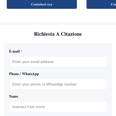
Contattaci ora
Con
Richiesta A Citazione
E-mail
*
Phone / WhatsApp
Name